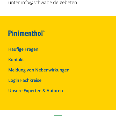
unter
info@schwabe.de
gebeten.
F
Häufige Fragen
o
Kontakt
o
t
Meldung von Nebenwirkungen
e
r
F
Login Fachkreise
T
o
Unsere Experten & Autoren
o
o
p
t
1
e
r