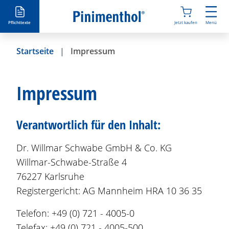
D
i
Pflichttexte
Jetzt kaufen
Menü
r
e
Startseite
Impressum
k
t
z
Impressum
u
m
I
Verantwortlich für den Inhalt:
n
h
Dr. Willmar Schwabe GmbH & Co. KG
a
Willmar-Schwabe-Straße 4
l
76227 Karlsruhe
t
Registergericht: AG Mannheim HRA 10 36 35
Telefon: +49 (0) 721 - 4005-0
Telefax: +49 (0) 721 - 4005-500