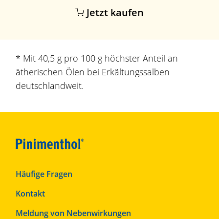
Jetzt kaufen
* Mit 40,5 g pro 100 g höchster Anteil an
ätherischen Ölen bei
Erkältungssalbe
n
deutschlandweit.
F
Häufige Fragen
o
Kontakt
o
t
Meldung von Nebenwirkungen