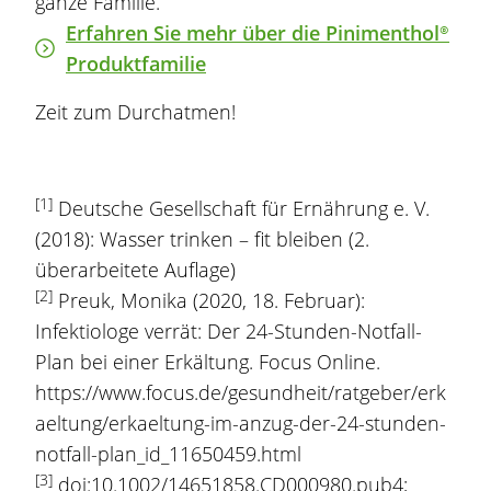
ganze Familie.
Erfahren Sie mehr über die
Pinimenthol®
Produktfamilie
Zeit zum Durchatmen!
[1]
Deutsche Gesellschaft für Ernährung e. V.
(2018): Wasser trinken – fit bleiben (2.
überarbeitete Auflage)
[2]
Preuk, Monika (2020, 18. Februar):
Infektiologe verrät: Der 24-Stunden-Notfall-
Plan bei einer Erkältung. Focus Online.
https://www.focus.de/gesundheit/ratgeber/erk
aeltung/erkaeltung-im-anzug-der-24-stunden-
notfall-plan_id_11650459.html
[3]
doi:10.1002/14651858.CD000980.pub4;