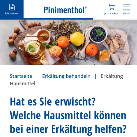
D
i
Pflichttexte
Jetzt kaufen
Menü
r
e
k
t
z
u
m
I
Startseite
Erkältung behandeln
Erkältung
n
Hausmittel
h
a
Hat es Sie erwischt?
l
t
Welche Hausmittel können
bei einer Erkältung helfen?